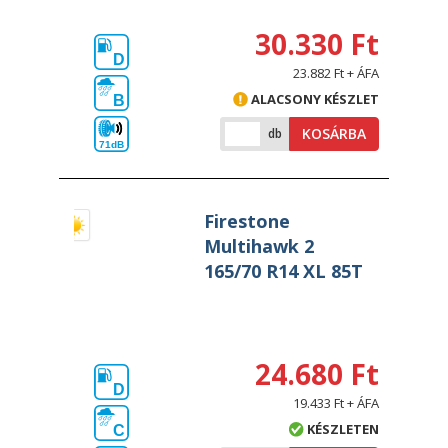
30.330 Ft
D
23.882 Ft + ÁFA
ALACSONY KÉSZLET
B
KOSÁRBA
db
71dB
Firestone
Multihawk 2
165/70 R14 XL 85T
24.680 Ft
D
19.433 Ft + ÁFA
KÉSZLETEN
C