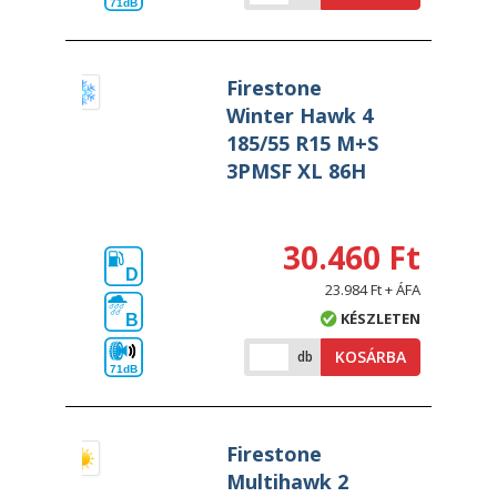
71dB
Firestone
Winter Hawk 4
185/55 R15 M+S
3PMSF XL 86H
30.460 Ft
D
23.984 Ft + ÁFA
KÉSZLETEN
B
KOSÁRBA
db
71dB
Firestone
Multihawk 2