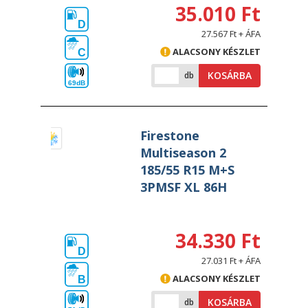
35.010 Ft
D
27.567 Ft + ÁFA
ALACSONY KÉSZLET
C
KOSÁRBA
db
69dB
Firestone
Multiseason 2
185/55 R15 M+S
3PMSF XL 86H
34.330 Ft
D
27.031 Ft + ÁFA
ALACSONY KÉSZLET
B
KOSÁRBA
db