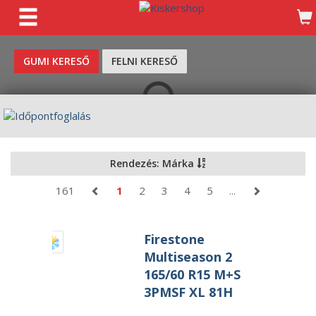
KERESÉS
GUMI KERESŐ
FELNI KERESŐ
Rendezés: Márka
161
1
2
3
4
5
...
Firestone
Multiseason 2
165/60 R15 M+S
3PMSF XL 81H