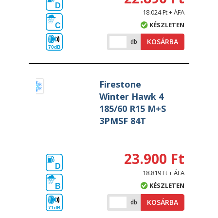
D
18.024 Ft + ÁFA
KÉSZLETEN
C
KOSÁRBA
db
70dB
Firestone
Winter Hawk 4
185/60 R15 M+S
3PMSF 84T
23.900 Ft
D
18.819 Ft + ÁFA
KÉSZLETEN
B
KOSÁRBA
db
71dB