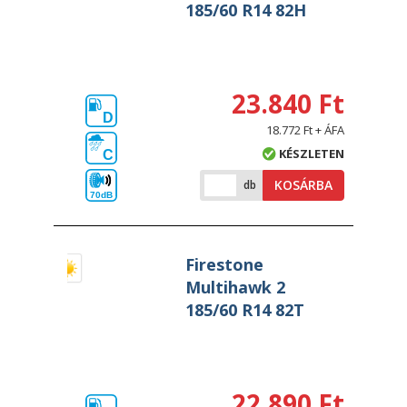
185/60 R14 82H
23.840 Ft
D
18.772 Ft + ÁFA
KÉSZLETEN
C
KOSÁRBA
db
70dB
Firestone
Multihawk 2
185/60 R14 82T
22.890 Ft