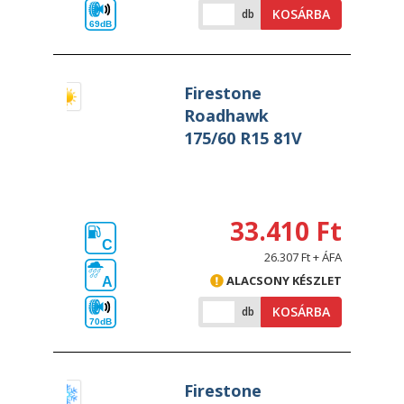
KOSÁRBA
db
69dB
Firestone
Roadhawk
175/60 R15 81V
33.410 Ft
C
26.307 Ft + ÁFA
ALACSONY KÉSZLET
A
KOSÁRBA
db
70dB
Firestone