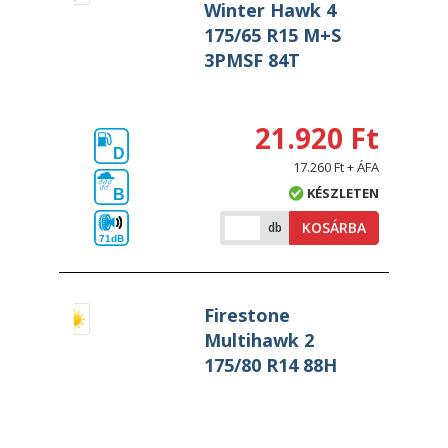
Winter Hawk 4
175/65 R15 M+S
3PMSF 84T
21.920 Ft
D
17.260 Ft + ÁFA
KÉSZLETEN
B
KOSÁRBA
db
71dB
Firestone
Multihawk 2
175/80 R14 88H