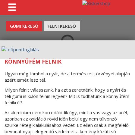
KERESÉS
GUMI KERESŐ
FELNI KERESŐ
KÖNNYŰFÉM FELNIK
Ugyan még tombol a nyár, de a természet törvényei alapján
azért ismét lesz tél.
Milyen felnit válasszunk, ha azt szeretnénk, hogy a nyári és
téli gumi is külön felnin legyen? Mit is tudhatunk a könnyűfém
felnikről?
Az alumínium nem korrodálódik úgy, mint a vas vagy az acél,
azonban az oxidáció rövid időn belül egy nem túlvonzó
szürke réteg kialakulásához vezet. Ez ellen csak a megfelelő
bevonat nyújt elegendő védelmet a kemény közúti só