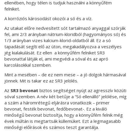
ellenében, hogy télen is tudjuk használni a könnyűfém
felniket.
A korróziós károsodást okozói a só és a víz.
Az utakat előre nedvesített sót tartalmazó anyaggal szórják
fel, ami 2/3 arányban nátrium-kloridból (hagyományos só) és
1/3 arányban vizes kalcium-klorid-oldatból áll. Ez a só
tapadását segíti elő az úton, megakadályozva a veszélyes
jég kialakulását. Ez ellen a könnyűfém felniket SR3
bevonattal látják el, ami megvédi a sóval és az apró
karcolásokkal szemben.
Mint a mesében – de ez nem mese – a jó dolgok hármasával
jönnek. Mit is takar ez az SR3 jelölés.
Az
SR3
bevonat
biztos segítséget nyújt az agresszív közúti
sóval szemben. A név két betűje a “Só ellenálló” jelölése, míg
a szám a háromrétegű eljárásra vonatkozik – primer
bevonat, festék bevonat, fedőbevonat-. Ez a kiváló
minőségű bevonat biztosítja, hogy a könnyűfém felnik még
évek múltán is megtartsák küllemüket. Ezt a legmagasabb
minőségi előírások és számos teszt garantálja.