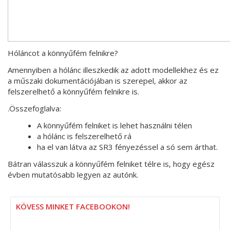
Hóláncot a könnyűfém felnikre?
Amennyiben a hólánc illeszkedik az adott modellekhez és ez
a műszaki dokumentációjában is szerepel, akkor az
felszerelhető a könnyűfém felnikre is.
.Összefoglalva:
A könnyűfém felniket is lehet használni télen
a hólánc is felszerelhető rá
ha el van látva az SR3 fényezéssel a só sem árthat.
Bátran válasszuk a könnyűfém felniket télre is, hogy egész
évben mutatósabb legyen az autónk.
KÖVESS MINKET FACEBOOKON!