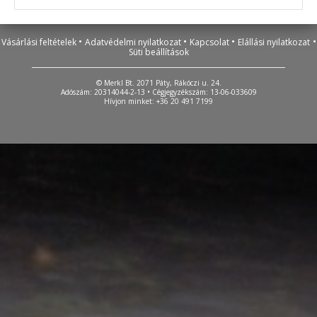
•
•
•
•
Vásárlási feltételek
Adatvédelmi nyilatkozat
Kapcsolat
Elállási nyilatkozat
Süti beállítások
© Merkl Bt. 2071 Páty, Rákóczi u. 24.
Adószám: 20314044-2-13 • Cégjegyzékszám: 13-06-033609
Hívjon minket: +36 20 491 7199