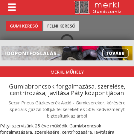
KERESÉS
GUMI KERESŐ
FELNI KERESŐ
MERKL MŰHELY
Gumiabroncsok forgalmazása, szerelése,
centrírozása, javítása Páty központjában
Secur Pneus Gázkeverék Akció - Gumicserekor, kérésére
speciális gázzal töltjük fel kerekét és 50% kedvezményt
biztosítunk az árból
Pátyi szervizünk 25 éve működik. Gumiabroncsok
forgalmazására, szerelésére, centrírozására, javítására