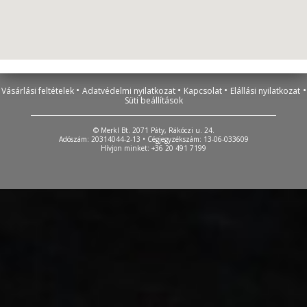
•
•
•
•
Vásárlási feltételek
Adatvédelmi nyilatkozat
Kapcsolat
Elállási nyilatkozat
Süti beállítások
© Merkl Bt. 2071 Páty, Rákóczi u. 24.
Adószám: 20314044-2-13 • Cégjegyzékszám: 13-06-033609
Hívjon minket: +36 20 491 7199