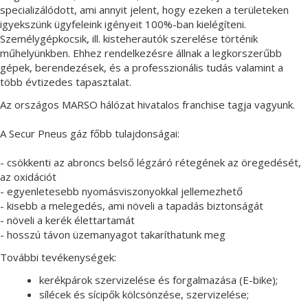
specializálódott, ami annyit jelent, hogy ezeken a területeken
igyekszünk ügyfeleink igényeit 100%-ban kielégíteni.
Személygépkocsik, ill. kisteherautók szerelése történik
műhelyünkben. Ehhez rendelkezésre állnak a legkorszerűbb
gépek, berendezések, és a professzionális tudás valamint a
több évtizedes tapasztalat.
Az országos MARSO hálózat hivatalos franchise tagja vagyunk.
A Secur Pneus gáz főbb tulajdonságai:
- csökkenti az abroncs belső légzáró rétegének az öregedését,
az oxidációt
- egyenletesebb nyomásviszonyokkal jellemezhető
- kisebb a melegedés, ami növeli a tapadás biztonságát
- növeli a kerék élettartamát
- hosszú távon üzemanyagot takaríthatunk meg
További tevékenységek:
kerékpárok szervizelése és forgalmazása (E-bike);
sílécek és sícipők kölcsönzése, szervizelése;