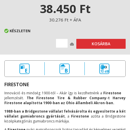
38.450 Ft
30.276 Ft + ÁFA
KÉSZLETEN
KOSÁRBA
db
E
B
72 dB
FIRESTONE
Innováció és minőség 1900-tól – Akár így is kezdhetnénk a
Firestone
jellemzését.
The Firestone Tire & Rubber Company-t Harvey
Firestone alapította 1900-ban az Ohio állambeli Akron-ban.
1988-ban a Bridgestone vállalat felvásárolta és egyesítette a két
vállalat gumiabroncs gyártását
, a
Firestone
azóta a Bridgestone
középkategóriás gumiabroncs márkája.
A
Firestone
nyári gumiabroncsok biztos tapadást és kényelmes vezetést