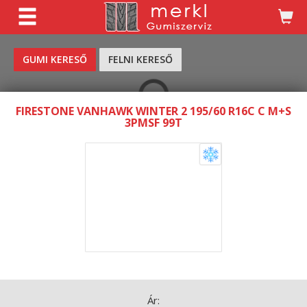
KERESÉS
GUMI KERESŐ
FELNI KERESŐ
FIRESTONE VANHAWK WINTER 2 195/60 R16C C M+S
3PMSF 99T
Ár: