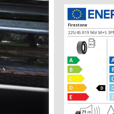
Firestone
225/45 R19 96V M+S 3P
D
71