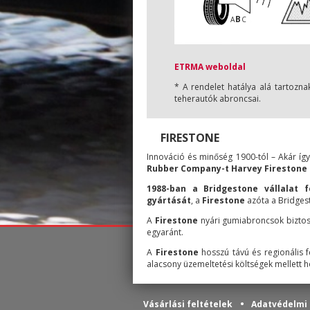
B
A
C
ETRMA weboldal
* A rendelet hatálya alá tartoz
teherautók abroncsai.
FIRESTONE
Innováció és minőség 1900-tól – Akár íg
Rubber Company-t Harvey Firestone a
1988-ban a Bridgestone vállalat f
gyártását
, a
Firestone
azóta a Bridge
A
Firestone
nyári gumiabroncsok biztos
egyaránt.
A
Firestone
hosszú távú és regionális 
alacsony üzemeltetési költségek mellett h
•
Vásárlási feltételek
Adatvédelmi 