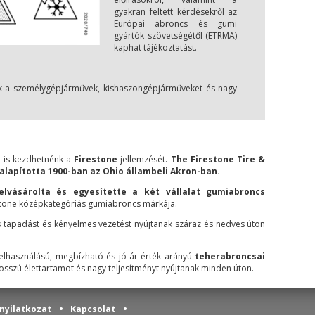
gyakran feltett kérdésekről az
Európai abroncs és gumi
gyártók szövetségétől (ETRMA)
kaphat tájékoztatást.
nak a személygépjárművek, kishaszongépjárműveket és nagy
y is kezdhetnénk a
Firestone
jellemzését.
The Firestone Tire &
lapította 1900-ban az Ohio állambeli Akron-ban.
elvásárolta és egyesítette a két vállalat gumiabroncs
stone középkategóriás gumiabroncs márkája.
 tapadást és kényelmes vezetést nyújtanak száraz és nedves úton
felhasználású, megbízható és jó ár-érték arányú
teherabroncsai
osszú élettartamot és nagy teljesítményt nyújtanak minden úton.
•
•
nyilatkozat
Kapcsolat