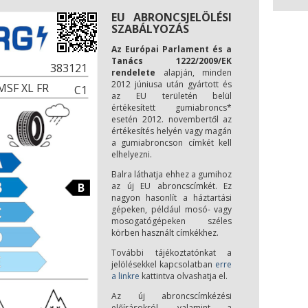
EU ABRONCSJELÖLÉSI
SZABÁLYOZÁS
Az Európai Parlament és a
Tanács 1222/2009/EK
383121
rendelete
alapján, minden
2012 júniusa után gyártott és
MSF XL FR
C1
az EU területén belül
értékesített gumiabroncs*
esetén 2012. novembertől az
értékesítés helyén vagy magán
a gumiabroncson címkét kell
elhelyezni.
Balra láthatja ehhez a gumihoz
B
az új EU abroncscímkét. Ez
nagyon hasonlít a háztartási
gépeken, például mosó- vagy
mosogatógépeken széles
körben használt címkékhez.
További tájékoztatónkat a
jelölésekkel kapcsolatban
erre
a linkre
kattintva olvashatja el.
Az új abroncscímkézési
előírásokról, valamint a