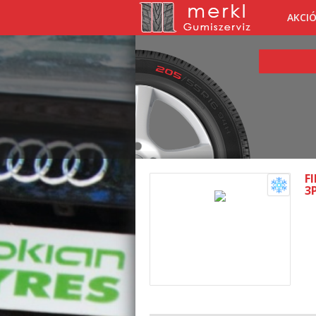
AKCI
F
3