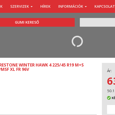
ÓK
SZERVIZEK
HÍREK
INFORMÁCIÓK
KAPCSOLAT
KERESÉS
GUMI KERESŐ
IRESTONE WINTER HAWK 4 225/45 R19 M+S
PMSF XL FR 96V
Ár:
6
50.1
K