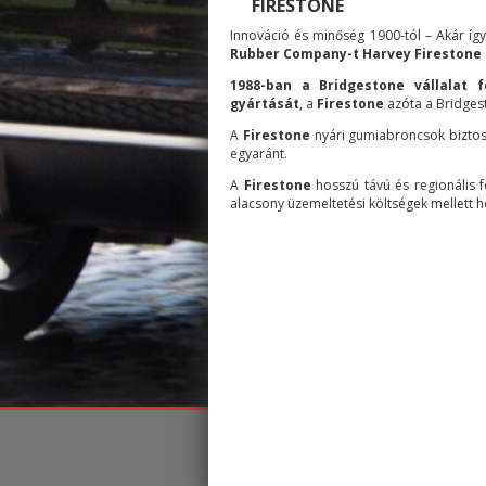
FIRESTONE
Innováció és minőség 1900-tól – Akár íg
Rubber Company-t Harvey Firestone a
1988-ban a Bridgestone vállalat f
gyártását
, a
Firestone
azóta a Bridge
A
Firestone
nyári gumiabroncsok biztos
egyaránt.
A
Firestone
hosszú távú és regionális 
alacsony üzemeltetési költségek mellett h