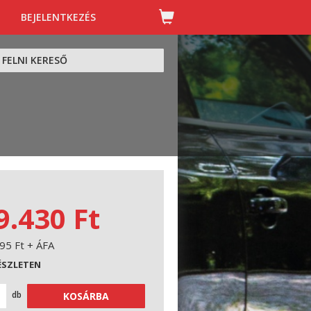
BEJELENTKEZÉS
FELNI KERESŐ
9.430 Ft
95 Ft + ÁFA
ÉSZLETEN
db
KOSÁRBA