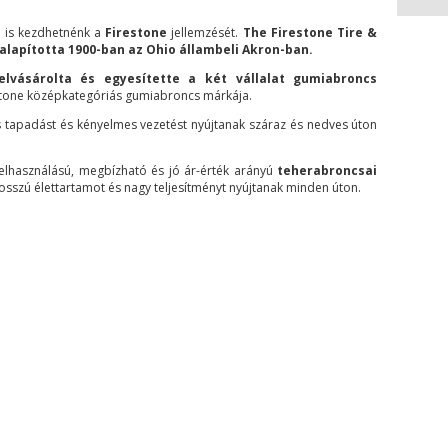
y is kezdhetnénk a
Firestone
jellemzését.
The Firestone Tire &
lapította 1900-ban az Ohio állambeli Akron-ban.
elvásárolta és egyesítette a két vállalat gumiabroncs
stone középkategóriás gumiabroncs márkája.
 tapadást és kényelmes vezetést nyújtanak száraz és nedves úton
felhasználású, megbízható és jó ár-érték arányú
teherabroncsai
osszú élettartamot és nagy teljesítményt nyújtanak minden úton.