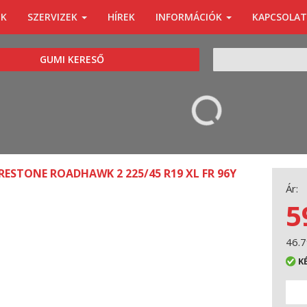
ÓK
SZERVIZEK
HÍREK
INFORMÁCIÓK
KAPCSOLAT
KERESÉS
GUMI KERESŐ
IRESTONE ROADHAWK 2 225/45 R19 XL FR 96Y
Ár:
5
46.7
K