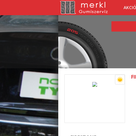
AKCI
F