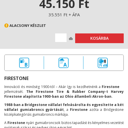
45.150 Ft
35.551 Ft + ÁFA
ALACSONY KÉSZLET
KOSÁRBA
db
B
A
71 dB
FIRESTONE
Innováció és minőség 1900-tól – Akár így is kezdhetnénk a
Firestone
jellemzését.
The Firestone Tire & Rubber Company-t Harvey
Firestone alapította 1900-ban az Ohio állambeli Akron-ban.
1988-ban a Bridgestone vállalat felvásárolta és egyesítette a két
vállalat gumiabroncs gyártását
, a
Firestone
azóta a Bridgestone
középkategóriás gumiabroncs márkája.
A
Firestone
nyári gumiabroncsok biztos tapadást és kényelmes vezetést
nyújtanak száraz és nedves úton egyaránt.