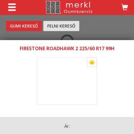
KERESÉS
GUMI KERESŐ
FELNI KERESŐ
FIRESTONE ROADHAWK 2 225/60 R17 99H
Ár: