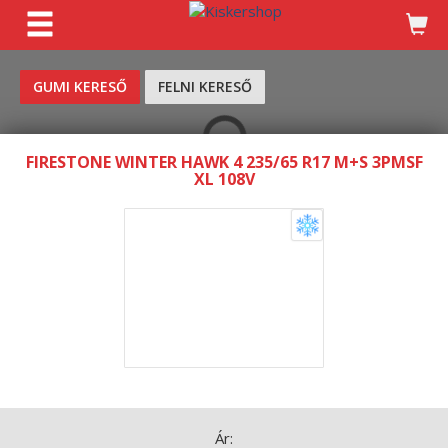
KERESÉS
GUMI KERESŐ
FELNI KERESŐ
FIRESTONE WINTER HAWK 4 235/65 R17 M+S 3PMSF
XL 108V
Ár: