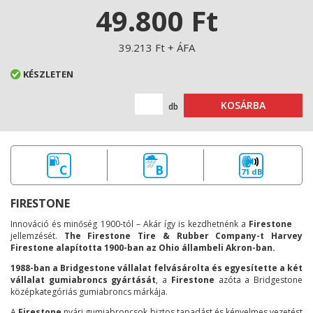
49.800 Ft
39.213 Ft + ÁFA
KÉSZLETEN
KOSÁRBA
db
C
B
71 dB
FIRESTONE
Innováció és minőség 1900-tól – Akár így is kezdhetnénk a
Firestone
jellemzését.
The Firestone Tire & Rubber Company-t Harvey
Firestone alapította 1900-ban az Ohio állambeli Akron-ban.
1988-ban a Bridgestone vállalat felvásárolta és egyesítette a két
vállalat gumiabroncs gyártását
, a
Firestone
azóta a Bridgestone
középkategóriás gumiabroncs márkája.
A
Firestone
nyári gumiabroncsok biztos tapadást és kényelmes vezetést