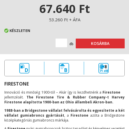
67.640 Ft
53.260 Ft + ÁFA
KÉSZLETEN
KOSÁRBA
db
D
B
71 dB
FIRESTONE
Innováció és minőség 1900-tól – Akár így is kezdhetnénk a
Firestone
jellemzését.
The Firestone Tire & Rubber Company-t Harvey
Firestone alapította 1900-ban az Ohio állambeli Akron-ban.
1988-ban a Bridgestone vállalat felvásárolta és egyesítette a két
vállalat gumiabroncs gyártását
, a
Firestone
azóta a Bridgestone
középkategóriás gumiabroncs márkája.
A
Firestone
nyári gumiabroncsok biztos tapadást és kényelmes vezetést