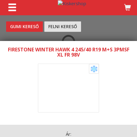
KERESÉS
GUMI KERESŐ
FELNI KERESŐ
FIRESTONE WINTER HAWK 4 245/40 R19 M+S 3PMSF
XL FR 98V
Ár: