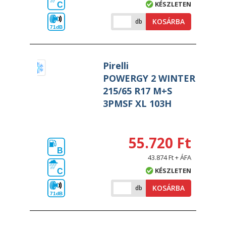
KÉSZLETEN
C
KOSÁRBA
db
71dB
Pirelli
POWERGY 2 WINTER
215/65 R17 M+S
3PMSF XL 103H
55.720 Ft
B
43.874 Ft + ÁFA
KÉSZLETEN
C
KOSÁRBA
db
71dB