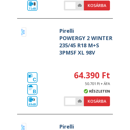
KOSÁRBA
db
71dB
Pirelli
POWERGY 2 WINTER
235/45 R18 M+S
3PMSF XL 98V
64.390 Ft
C
50.701 Ft + ÁFA
KÉSZLETEN
B
KOSÁRBA
db
69dB
Pirelli