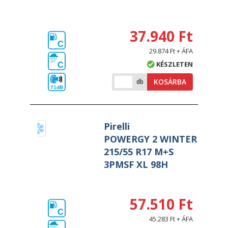
37.940 Ft
C
29.874 Ft + ÁFA
KÉSZLETEN
C
KOSÁRBA
db
71dB
Pirelli
POWERGY 2 WINTER
215/55 R17 M+S
3PMSF XL 98H
57.510 Ft
C
45.283 Ft + ÁFA