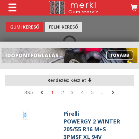
KERESÉS
GUMI KERESŐ
FELNI KERESŐ
Rendezés: Készlet
385
1
2
3
4
5
...
Pirelli
POWERGY 2 WINTER
205/55 R16 M+S
3PMSF XL 94V