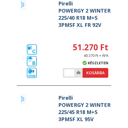
Pirelli
POWERGY 2 WINTER
225/40 R18 M+S
3PMSF XL FR 92V
51.270 Ft
C
40.370 Ft + ÁFA
KÉSZLETEN
B
KOSÁRBA
db
69dB
Pirelli
POWERGY 2 WINTER
225/45 R18 M+S
3PMSF XL 95V