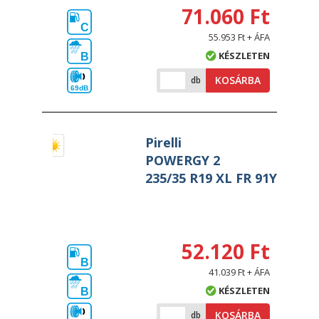
71.060 Ft
C
55.953 Ft + ÁFA
KÉSZLETEN
B
KOSÁRBA
db
69dB
Pirelli
POWERGY 2
235/35 R19 XL FR 91Y
52.120 Ft
B
41.039 Ft + ÁFA
KÉSZLETEN
B
KOSÁRBA
db