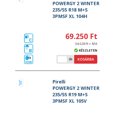
POWERGY 2 WINTER
235/55 R18 M+S
3PMSF XL 104H
69.250 Ft
C
54.528 Ft + ÁFA
KÉSZLETEN
B
KOSÁRBA
db
69dB
Pirelli
POWERGY 2 WINTER
235/55 R19 M+S
3PMSF XL 105V