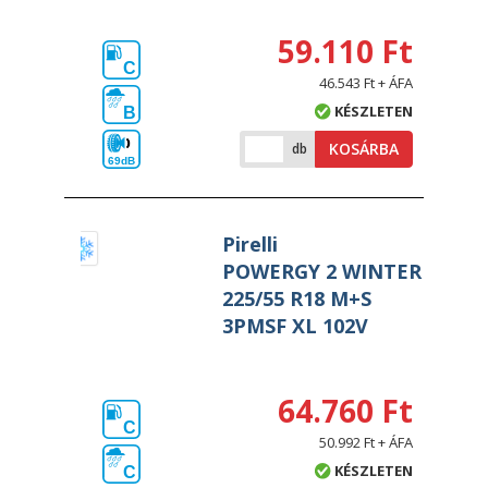
59.110 Ft
C
46.543 Ft + ÁFA
KÉSZLETEN
B
KOSÁRBA
db
69dB
Pirelli
POWERGY 2 WINTER
225/55 R18 M+S
3PMSF XL 102V
64.760 Ft
C
50.992 Ft + ÁFA
KÉSZLETEN
C