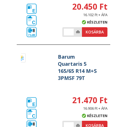
20.450 Ft
E
16.102 Ft + ÁFA
KÉSZLETEN
C
KOSÁRBA
db
71dB
Barum
Quartaris 5
165/65 R14 M+S
3PMSF 79T
21.470 Ft
E
16.906 Ft + ÁFA
KÉSZLETEN
C
KOSÁRBA
db