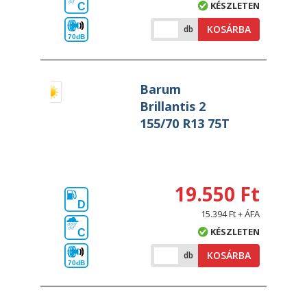
KÉSZLETEN
C
KOSÁRBA
db
70dB
Barum
Brillantis 2
155/70 R13 75T
19.550 Ft
D
15.394 Ft + ÁFA
KÉSZLETEN
C
KOSÁRBA
db
70dB