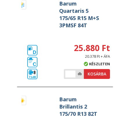
Barum
Quartaris 5
175/65 R15 M+S
3PMSF 84T
25.880 Ft
D
20.378 Ft + ÁFA
KÉSZLETEN
C
KOSÁRBA
db
71dB
Barum
Brillantis 2
175/70 R13 82T