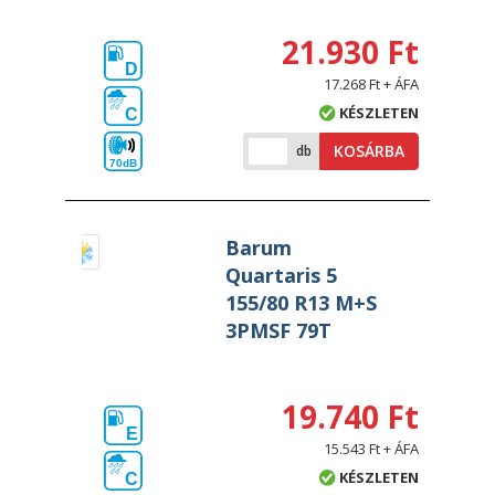
21.930 Ft
D
17.268 Ft + ÁFA
KÉSZLETEN
C
KOSÁRBA
db
70dB
Barum
Quartaris 5
155/80 R13 M+S
3PMSF 79T
19.740 Ft
E
15.543 Ft + ÁFA
KÉSZLETEN
C