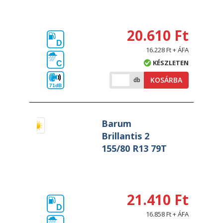
20.610 Ft
D
16.228 Ft + ÁFA
KÉSZLETEN
C
KOSÁRBA
db
71dB
Barum
Brillantis 2
155/80 R13 79T
21.410 Ft
D
16.858 Ft + ÁFA