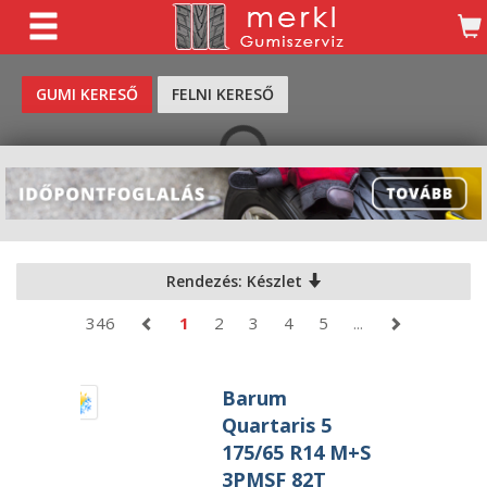
KERESÉS
GUMI KERESŐ
FELNI KERESŐ
Rendezés: Készlet
346
1
2
3
4
5
...
Barum
Quartaris 5
175/65 R14 M+S
3PMSF 82T