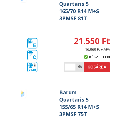
Quartaris 5
165/70 R14 M+S
3PMSF 81T
21.550 Ft
E
16.969 Ft + ÁFA
KÉSZLETEN
C
KOSÁRBA
db
71dB
Barum
Quartaris 5
155/65 R14 M+S
3PMSF 75T