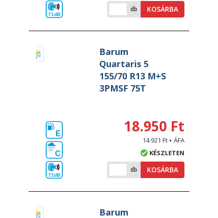
KOSÁRBA
db
71dB
Barum
Quartaris 5
155/70 R13 M+S
3PMSF 75T
18.950 Ft
E
14.921 Ft + ÁFA
KÉSZLETEN
C
KOSÁRBA
db
71dB
Barum