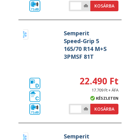
KOSÁRBA
db
71dB
Semperit
Speed-Grip 5
165/70 R14 M+S
3PMSF 81T
22.490 Ft
D
17.709 Ft + ÁFA
KÉSZLETEN
C
KOSÁRBA
db
71dB
Semperit