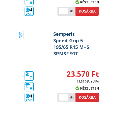
KÉSZLETEN
B
KOSÁRBA
db
72dB
Semperit
Speed-Grip 5
195/65 R15 M+S
3PMSF 91T
23.570 Ft
C
18.559 Ft + ÁFA
KÉSZLETEN
B
KOSÁRBA
db
72dB