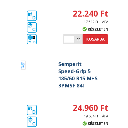
22.240 Ft
D
17.512 Ft + ÁFA
KÉSZLETEN
C
KOSÁRBA
db
71dB
Semperit
Speed-Grip 5
185/60 R15 M+S
3PMSF 84T
24.960 Ft
D
19.654 Ft + ÁFA
KÉSZLETEN
C