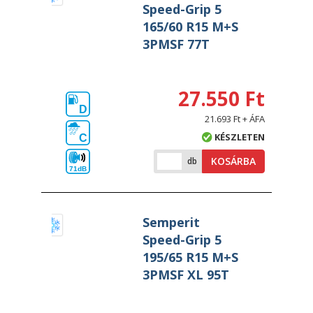
Speed-Grip 5
165/60 R15 M+S
3PMSF 77T
27.550 Ft
D
21.693 Ft + ÁFA
KÉSZLETEN
C
KOSÁRBA
db
71dB
Semperit
Speed-Grip 5
195/65 R15 M+S
3PMSF XL 95T