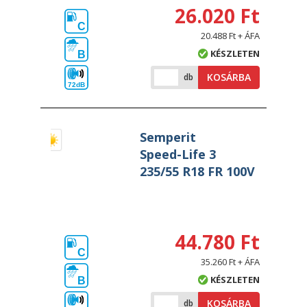
26.020 Ft
C
20.488 Ft + ÁFA
KÉSZLETEN
B
KOSÁRBA
db
72dB
Semperit
Speed-Life 3
235/55 R18 FR 100V
44.780 Ft
C
35.260 Ft + ÁFA
KÉSZLETEN
B
KOSÁRBA
db