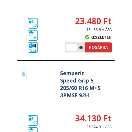
23.480 Ft
D
18.488 Ft + ÁFA
KÉSZLETEN
B
KOSÁRBA
db
71dB
Semperit
Speed-Grip 5
205/60 R16 M+S
3PMSF 92H
34.130 Ft
C
26.874 Ft + ÁFA