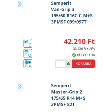
Semperit
Van-Grip 3
195/60 R16C C M+S
3PMSF 099/097T
42.210 Ft
E
33.236 Ft + ÁFA
KÉSZLETEN
C
KOSÁRBA
db
73dB
Semperit
Master-Grip 2
175/65 R14 M+S
3PMSF 82T