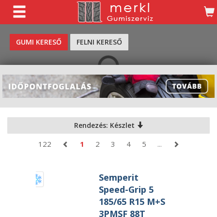
KERESÉS
GUMI KERESŐ
FELNI KERESŐ
Rendezés: Készlet
122
1
2
3
4
5
...
Semperit
Speed-Grip 5
185/65 R15 M+S
3PMSF 88T