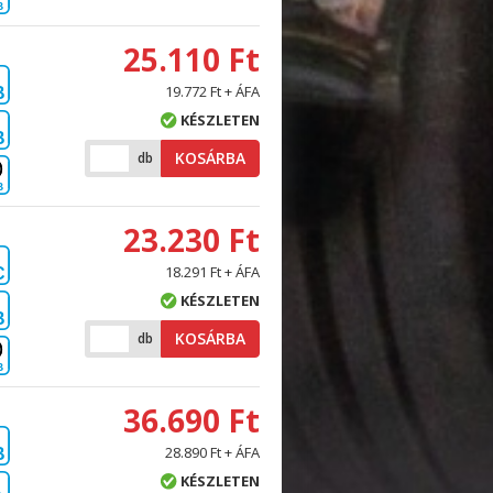
B
25.110 Ft
19.772 Ft + ÁFA
B
KÉSZLETEN
B
KOSÁRBA
db
B
23.230 Ft
18.291 Ft + ÁFA
C
KÉSZLETEN
B
KOSÁRBA
db
B
36.690 Ft
28.890 Ft + ÁFA
B
KÉSZLETEN