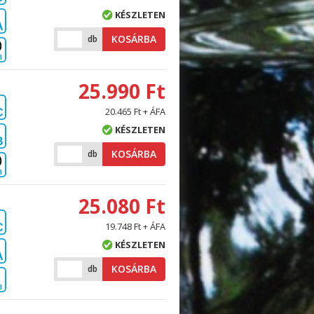
KÉSZLETEN
A
KOSÁRBA
db
B
25.990 Ft
20.465 Ft + ÁFA
C
KÉSZLETEN
B
KOSÁRBA
db
B
25.080 Ft
19.748 Ft + ÁFA
C
KÉSZLETEN
A
KOSÁRBA
db
B