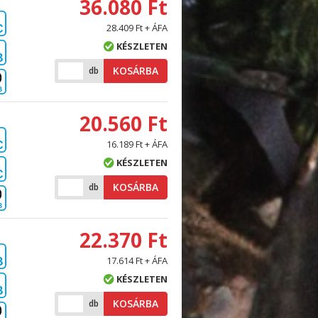
36.080 Ft
28.409 Ft + ÁFA
C
KÉSZLETEN
B
KOSÁRBA
db
B
20.560 Ft
16.189 Ft + ÁFA
C
KÉSZLETEN
C
KOSÁRBA
db
B
22.370 Ft
17.614 Ft + ÁFA
B
KÉSZLETEN
B
KOSÁRBA
db