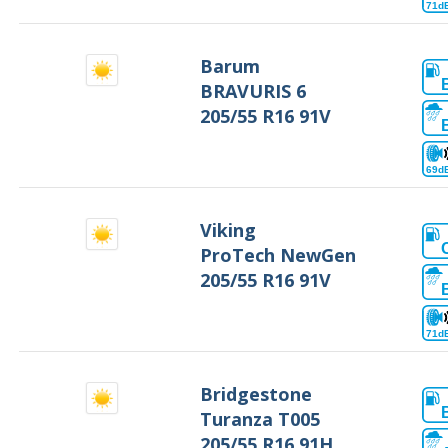
71d
Barum
BRAVURIS 6
205/55 R16 91V
69d
Viking
ProTech NewGen
205/55 R16 91V
71d
Bridgestone
Turanza T005
205/55 R16 91H