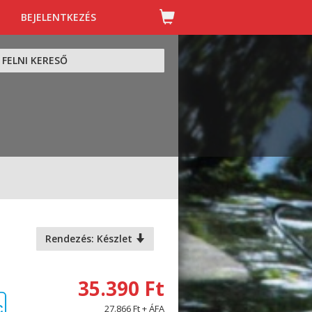
BEJELENTKEZÉS
FELNI KERESŐ
Rendezés: Készlet
35.390 Ft
27.866 Ft + ÁFA
C