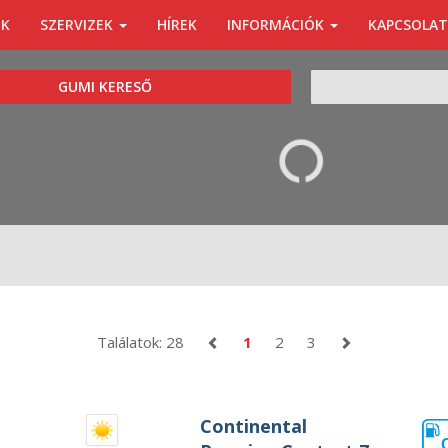
ÓK
SZERVIZEK
HÍREK
INFORMÁCIÓK
KAPCSOLAT
KERESÉS
GUMI KERESŐ
Találatok: 28
1
2
3
Continental