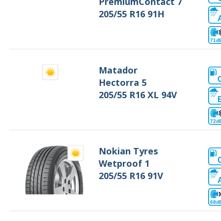
PremiumContact 7
205/55 R16 91H
71d
Matador
Hectorra 5
205/55 R16 XL 94V
72d
Nokian Tyres
Wetproof 1
205/55 R16 91V
68d